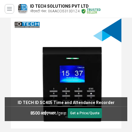
ID TECH SOLUTIONS PVT LTD
TRUSTED
जीएसटी नंबर. 06AACCI5313D1Z4
SELLER
ID TECH ID SC405 Time and Attendance Recorder
8500 आईएनआर
/
टुकड़ा
Get a Price/Quote