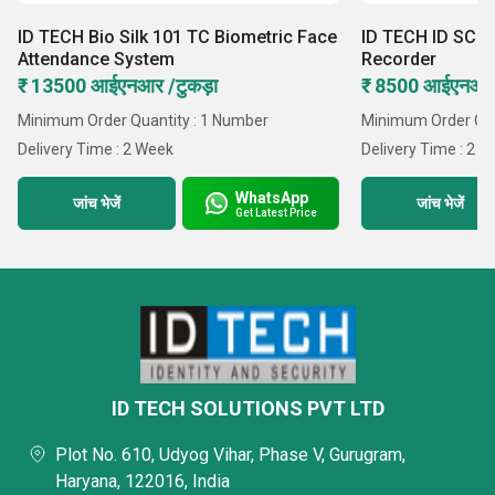
ID TECH Bio Silk 101 TC Biometric Face
ID TECH ID SC4
Attendance System
Recorder
₹ 13500 आईएनआर /टुकड़ा
₹ 8500 आईएनआर 
Minimum Order Quantity : 1 Number
Minimum Order Qua
Delivery Time : 2 Week
Delivery Time : 2 
WhatsApp
जांच भेजें
जांच भेजें
Get Latest Price
ID TECH SOLUTIONS PVT LTD
Plot No. 610, Udyog Vihar, Phase V, Gurugram,
Haryana, 122016, India