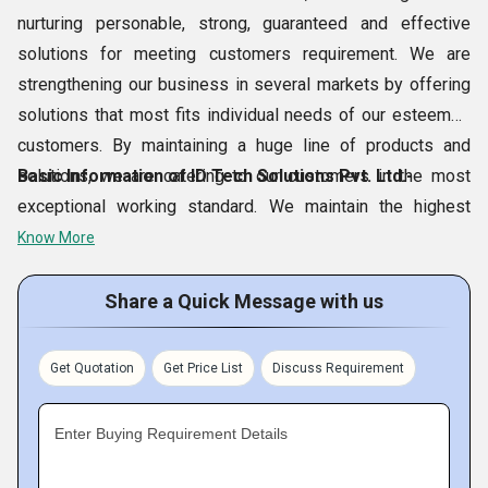
nurturing personable, strong, guaranteed and effective
solutions for meeting customers requirement. We are
strengthening our business in several markets by offering
solutions that most fits individual needs of our esteemed
customers. By maintaining a huge line of products and
solutions, we are catering to our customers in the most
Basic Information of ID Tech Solutions Pvt. Ltd.-
exceptional working standard. We maintain the highest
quality products including
RFID Library Readers, UHF
Know More
Cards, RFID Pallet Tags
and diverse more. Our
Haryana
based unit is continually making efforts to delight clients in
Share a Quick Message with us
the sector by serving them our products at the best prices.
Get Quotation
Get Price List
Discuss Requirement
Enter Buying Requirement Details