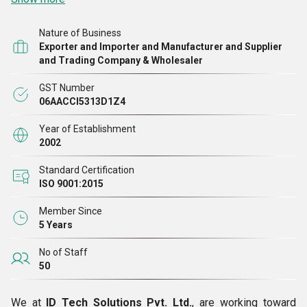
हम अगली पीढ़ी के कई उत्पादों के लिए वाणिज्यिक और औद्योगिक क्षेत्रों में
Nature of Business
अपने ग्राहकों की आवश्यकताओं को पार करने के उद्देश्य से अपनी ताकत
Exporter and Importer and Manufacturer and Supplier
और कौशल को चुनौती देने के लिए लगातार गंभीर प्रयास करते हैं। हमारे
and Trading Company & Wholesaler
संगठन ने व्यावहारिक समाधानों की ज़रूरतों को पूरा करने के लिए स्मार्ट
GST Number
विनिर्माण संसाधनों को अपनाया है जो हमारे ग्राहकों के व्यवसाय को और
06AACCI5313D1Z4
समर्थन देते हैं।
Year of Establishment
2002
Standard Certification
ISO 9001:2015
Member Since
5 Years
No of Staff
50
We at
ID Tech Solutions Pvt. Ltd.
, are working toward